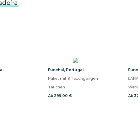
deira
al
Funchal
,
Portugal
Func
Paket mit 8 Tauchgängen
LARA
Tauchen
Wand
Ab
299,00 €
Ab
3