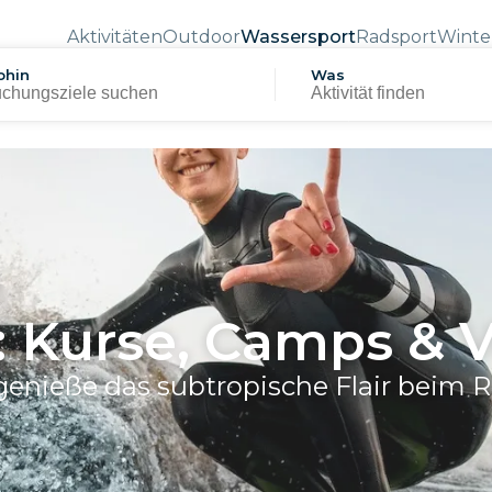
Aktivitäten
Outdoor
Wassersport
Radsport
Winte
hin
Was
: Kurse, Camps & V
genieße das subtropische Flair beim R