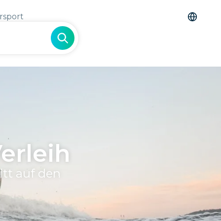
rsport
erleih
itt auf den