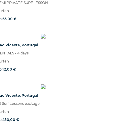
EMI PRIVATE SURF LESSON
urfen
b
65,00 €
ao Vicente
,
Portugal
ENTALS - 4 days
urfen
b
12,00 €
ao Vicente
,
Portugal
0 Surf Lessons package
urfen
b
450,00 €