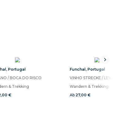
hal
,
Portugal
Funchal
,
Portugal
NO / BOCA DO RISCO
VINHO STRECKE / LE
ern & Trekking
Wandern & Trekking
2,00 €
Ab
27,00 €