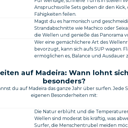
Für wendige, schnelle Turns in steilen We
Anspruchsvolle Sets geben dir den Kick,
Fähigkeiten feilen.
Magst du es harmonisch und geschmeidig
Strandabschnitte wie Machico oder Seixal
die Wellen und genieße das Panorama v
Wer eine gemächlichere Art des Wellenrei
bevorzugt, kann sich aufs SUP wagen. F
ermöglichen es, Balance und Ausdauer zu
eiten auf Madeira: Wann lohnt sic
besonders?
nnst du auf Madeira das ganze Jahr über surfen. Jede Sa
eigenen Besonderheiten mit:
Die Natur erblüht und die Temperature
Wellen sind moderat bis kräftig, was abw
Surfer, die Menschentrubel meiden möc