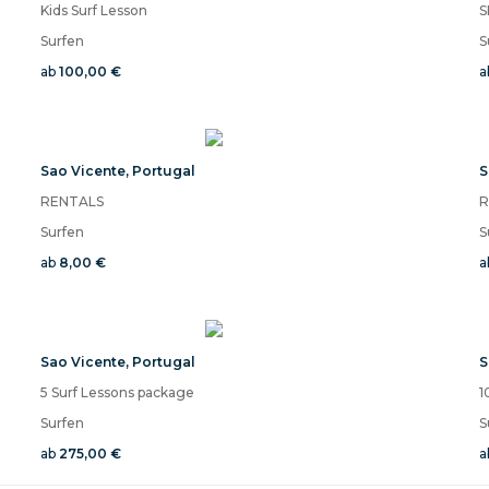
Kids Surf Lesson
S
Surfen
S
ab
100,00 €
a
Sao Vicente
,
Portugal
S
RENTALS
R
Surfen
S
ab
8,00 €
a
Sao Vicente
,
Portugal
S
5 Surf Lessons package
1
Surfen
S
ab
275,00 €
a