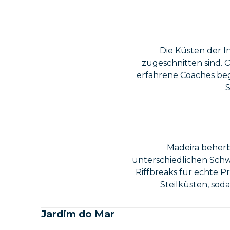
Die Küsten der In
zugeschnitten sind. 
erfahrene Coaches beg
S
Madeira beherb
unterschiedlichen Schwi
Riffbreaks für echte Pr
Steilküsten, sod
Jardim do Mar