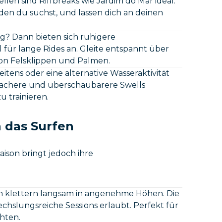
llen sind Riffbreaks wie Jardim do Mar ideal.
 den du suchst, und lassen dich an deinen
? Dann bieten sich ruhigere
 für lange Rides an. Gleite entspannt über
on Felsklippen und Palmen.
tens oder eine alternative Wasseraktivität
lachere und überschaubarere Swells
 trainieren.
h das Surfen
ison bringt jedoch ihre
n klettern langsam in angenehme Höhen. Die
echslungsreiche Sessions erlaubt. Perfekt für
hten.