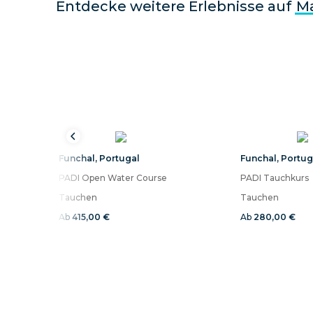
Entdecke weitere Erlebnisse auf
Ma
Funchal
,
Portugal
Funchal
,
Portug
PADI Open Water Course
PADI Tauchkurs
Tauchen
Tauchen
Ab
415,00 €
Ab
280,00 €