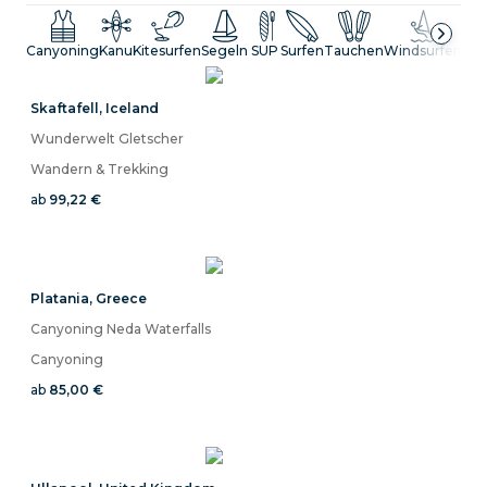
Canyoning
Kanu
Kitesurfen
Segeln
SUP
Surfen
Tauchen
Windsurfen
Win
Skaftafell
,
Iceland
Wunderwelt Gletscher
Wandern & Trekking
ab
99,22 €
Platania
,
Greece
Canyoning Neda Waterfalls
Canyoning
ab
85,00 €