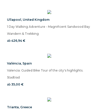
Ullapool
,
United Kingdom
1 Day Walking Adventure - Magnificent Sandwood Bay
Wandern & Trekking
ab
426,94 €
València
,
Spain
Valencia: Guided Bike Tour of the city's highlights.
Stadtrad
ab
35,00 €
Trianta
,
Greece