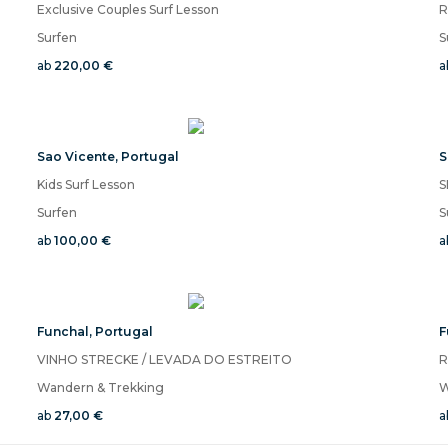
Exclusive Couples Surf Lesson
R
Surfen
S
ab
220,00 €
a
Sao Vicente
,
Portugal
S
Kids Surf Lesson
S
Surfen
S
ab
100,00 €
a
Funchal
,
Portugal
F
VINHO STRECKE / LEVADA DO ESTREITO
R
Wandern & Trekking
W
ab
27,00 €
a