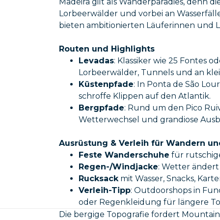
Madeira gilt als Wanderparadies, denn d
Lorbeerwälder und vorbei an Wasserfäll
bieten ambitionierten Läuferinnen und Lä
Routen und Highlights
Levadas
: Klassiker wie 25 Fontes 
Lorbeerwälder, Tunnels und an klei
Küstenpfade
: In Ponta de São Lou
schroffe Klippen auf den Atlantik.
Bergpfade
: Rund um den Pico Ruiv
Wetterwechsel und grandiose Ausbl
Ausrüstung & Verleih für Wandern un
Feste Wanderschuhe
für rutschig
Regen-/Windjacke
: Wetter ändert
Rucksack
mit Wasser, Snacks, Karte
Verleih-Tipp
: Outdoorshops in Fun
oder Regenkleidung für längere T
Die bergige Topografie fordert Mountai