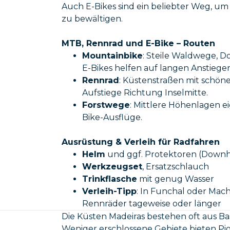
Auch E-Bikes sind ein beliebter Weg, u
zu bewältigen.
MTB, Rennrad und E-Bike – Routen
Mountainbike
: Steile Waldwege, Do
E-Bikes helfen auf langen Anstiegen
Rennrad
: Küstenstraßen mit schöne
Aufstiege Richtung Inselmitte.
Forstwege
: Mittlere Höhenlagen e
Bike-Ausflüge.
Ausrüstung & Verleih für Radfahren
Helm
und ggf. Protektoren (Downhi
Werkzeugset
, Ersatzschlauch
Trinkflasche
mit genug Wasser
Verleih-Tipp
: In Funchal oder Mac
Rennräder tageweise oder länger
Die Küsten Madeiras bestehen oft aus Basa
Weniger erschlossene Gebiete bieten Pio