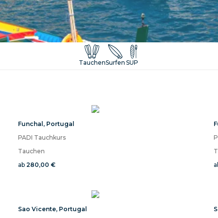
Tauchen
Surfen
SUP
Funchal
,
Portugal
F
PADI Tauchkurs
P
Tauchen
T
ab
280,00 €
a
Sao Vicente
,
Portugal
S