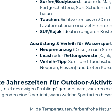
Surfen/Bodyboard
: Jardim do Mar
Fortgeschrittene; Surf-Schulen fü
heran.
Tauchen
: Sichtweiten bis zu 30 m 
Lavaformationen und viel Fischreic
SUP/Kajak
: Ideal in ruhigeren Küs
Ausrüstung & Verleih für Wassersport
Neoprenanzug
(Dicke je nach Saiso
Leash
oder
Rettungsweste
(Kajak,
Verleih-Tipp
: Surf- und Tauchschul
Neopren, Flossen) und bieten Kurse 
e Jahreszeiten für Outdoor-Aktivi
Insel des ewigen Frühlings“ genannt wird, variieren d
Folgenden eine Übersicht, wann welche Sportarten beson
Milde Temperaturen, farbenfrohe Natur