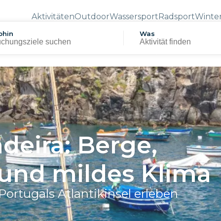
Aktivitäten
Outdoor
Wassersport
Radsport
Winte
hin
Was
deira: Berge,
und mildes Klima
ortugals Atlantikinsel erleben