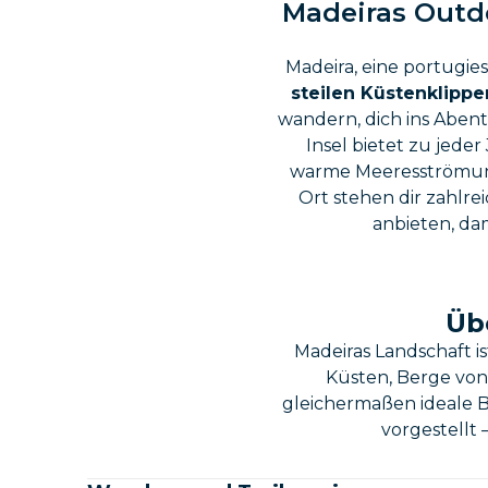
Madeiras Outdo
Madeira, eine portugiesi
steilen Küstenklippe
wandern, dich ins Aben
Insel bietet zu jeder
warme Meeresströmung
Ort stehen dir zahlr
anbieten, da
Üb
Madeiras Landschaft i
Küsten, Berge von
gleichermaßen ideale 
vorgestellt 