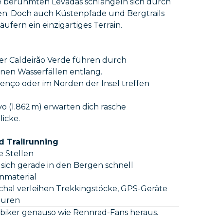
ie berühmten Levadas schlängeln sich durch
en. Doch auch Küstenpfade und Bergtrails
ufern ein einzigartiges Terrain.
oder Caldeirão Verde führen durch
nen Wasserfällen entlang.
renço oder im Norden der Insel treffen
o (1.862 m) erwarten dich rasche
icke.
d Trailrunning
e Stellen
 sich gerade in den Bergen schnell
nmaterial
chal verleihen Trekkingstöcke, GPS-Geräte
ouren
nbiker genauso wie Rennrad-Fans heraus.