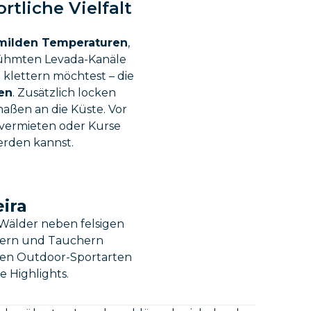
tliche Vielfalt
 milden Temperaturen
,
rühmten Levada-Kanäle
klettern möchtest – die
en
. Zusätzlich locken
ßen an die Küste. Vor
 vermieten oder Kurse
erden kannst.
ira
 Wälder neben felsigen
rfern und Tauchern
ten Outdoor-Sportarten
e Highlights.