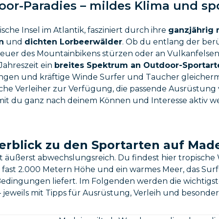
or-Paradies – mildes Klima und spor
sche Insel im Atlantik, fasziniert durch ihre
ganzjährig
n
und
dichten Lorbeerwälder
. Ob du entlang der be
teuer des Mountainbikens stürzen oder an Vulkanfelsen 
 Jahreszeit ein
breites Spektrum an Outdoor-Sportart
en und kräftige Winde Surfer und Taucher gleicherma
eiche Verleiher zur Verfügung, die passende Ausrüstung
mit du ganz nach deinem Können und Interesse aktiv w
erblick zu den Sportarten auf Made
st äußerst abwechslungsreich. Du findest hier tropische
 fast 2.000 Metern Höhe und ein warmes Meer, das Su
Bedingungen liefert. Im Folgenden werden die wichtigs
– jeweils mit Tipps für Ausrüstung, Verleih und besonder