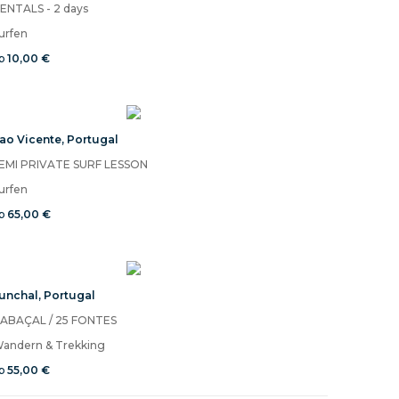
ENTALS - 2 days
urfen
b
10,00 €
ao Vicente
,
Portugal
EMI PRIVATE SURF LESSON
urfen
b
65,00 €
unchal
,
Portugal
ABAÇAL / 25 FONTES
andern & Trekking
b
55,00 €