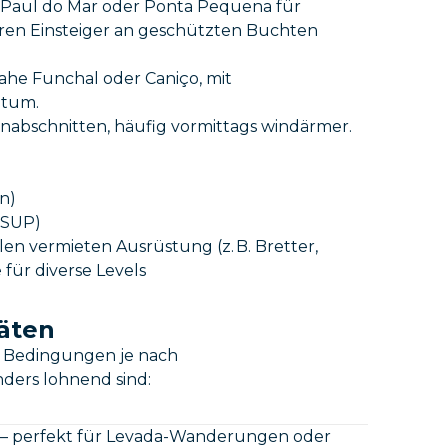
, Paul do Mar oder Ponta Pequena für
hren Einsteiger an geschützten Buchten
nahe Funchal oder Caniço, mit
htum.
tenabschnitten, häufig vormittags windärmer.
n)
 SUP)
en vermieten Ausrüstung (z. B. Bretter,
für diverse Levels
täten
ie Bedingungen je nach
ders lohnend sind:
 – perfekt für Levada-Wanderungen oder