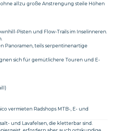
m ohne allzu große Anstrengung steile Höhen
wnhill-Pisten und Flow-Trails im Inselinneren.
.
n Panoramen, teils serpentinenartige
ignen sich für gemütlichere Touren und E-
ll)
hico vermieten Radshops MTB-, E- und
lt- und Lavafelsen, die kletterbar sind.
niergeist, erfordern aber auch ortskundige