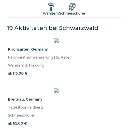
Genieße tolle Sporttouren, Kurse und Ausrüstungsverleih
Wandern
Schneeschuhe
19 Aktivitäten bei
Schwarzwald
Kirchzarten
,
Germany
Halbmarathonwanderung | St. Peter
Wandern & Trekking
ab
115,00 €
Breitnau
,
Germany
Tagestour Feldberg
Schneeschuhe
ab
65,00 €