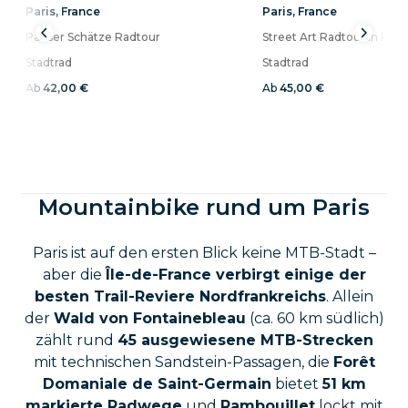
Paris
,
France
Paris
,
France
Pariser Schätze Radtour
Stadtrad
Stadtrad
Ab
42,00 €
Ab
45,00 €
Mountainbike rund um Paris
Paris ist auf den ersten Blick keine MTB-Stadt –
aber die
Île-de-France verbirgt einige der
besten Trail-Reviere Nordfrankreichs
. Allein
der
Wald von Fontainebleau
(ca. 60 km südlich)
zählt rund
45 ausgewiesene MTB-Strecken
mit technischen Sandstein-Passagen, die
Forêt
Domaniale de Saint-Germain
bietet
51 km
markierte Radwege
und
Rambouillet
lockt mit