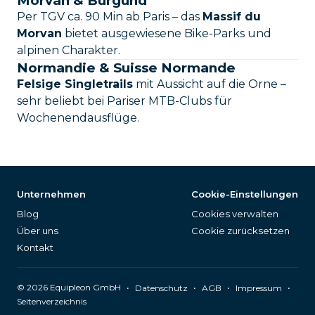
Morvan & Burgund
Per TGV ca. 90 Min ab Paris – das
Massif du
Morvan
bietet ausgewiesene Bike-Parks und
alpinen Charakter.
Normandie & Suisse Normande
Felsige Singletrails
mit Aussicht auf die Orne –
sehr beliebt bei Pariser MTB-Clubs für
Wochenendausflüge.
Unternehmen
Cookie-Einstellungen
Blog
Cookies verwalten
Über uns
Cookie zurücksetzen
Kontakt
©
2026
Equipleon GmbH
•
•
•
•
Datenschutz
AGB
Impressum
Seitenverzeichnis