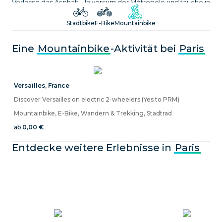
Verlasse das Asphalt-Universum der Métropole und tauche in
echte Wald- und Sandstein-Singletrails ein!
Stadtbike
E-Bike
Mountainbike
Eine
Mountainbike
-Aktivität bei
Paris
Versailles
,
France
Discover Versailles on electric 2-wheelers (Yes to PRM)
Mountainbike, E-Bike, Wandern & Trekking, Stadtrad
ab
0,00 €
Entdecke weitere Erlebnisse in
Paris