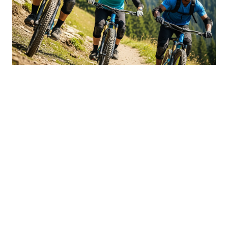
Downhill Mountainbiking: Adrenalin
und Geschwindigkeit
Erlebe den Nervenkitzel hoher
Geschwindigkeiten und anspruchsvoller
Abfahrten beim Downhill Mountainbiking. Diese
Disziplin erfordert Mut und technische
Fähigkeiten, um steile Abfahrten und Hindernisse
zu meistern. Trage immer die notwendige
Schutzausrüstung, um Verletzungen zu
vermeiden.