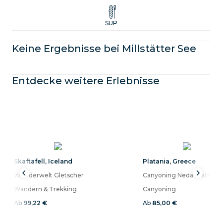
Erlebe aufregende Touren, Unterricht und Verleih rund um
den Millstätter See
SUP
Keine Ergebnisse bei
Millstätter See
Entdecke weitere Erlebnisse
Skaftafell
,
Iceland
Platania
,
Greece
Wunderwelt Gletscher
Canyoning Neda Waterfall
Wandern & Trekking
Canyoning
Ab
99,22 €
Ab
85,00 €