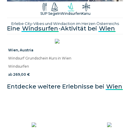
Windsurfen bei Wien: Kurse & Verleih
SUP
Segeln
Windsurfen
Kanu
Erlebe City-Vibes und Windaction im Herzen Österreichs
Eine
Windsurfen
-Aktivität bei
Wien
Wien
,
Austria
Windsurf Grundschein Kurs in Wien
Windsurfen
ab
269,00 €
Entdecke weitere Erlebnisse bei
Wien