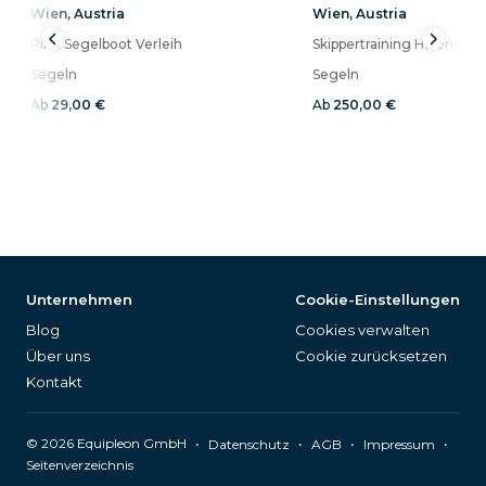
Wien
,
Austria
Wien
,
Austria
Pirat Segelboot Verleih
Segeln
Segeln
Ab
29,00 €
Ab
250,00 €
Unternehmen
Cookie-Einstellungen
Blog
Cookies verwalten
Über uns
Cookie zurücksetzen
Kontakt
©
2026
Equipleon GmbH
•
•
•
•
Datenschutz
AGB
Impressum
Seitenverzeichnis