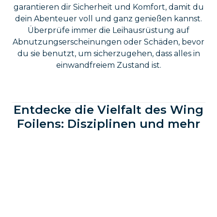
garantieren dir Sicherheit und Komfort, damit du
dein Abenteuer voll und ganz genießen kannst.
Überprüfe immer die Leihausrüstung auf
Abnutzungserscheinungen oder Schäden, bevor
du sie benutzt, um sicherzugehen, dass alles in
einwandfreiem Zustand ist.
Entdecke die Vielfalt des Wing
Foilens: Disziplinen und mehr
Wing Foilen ist nicht nur Fliegen über dem
Wasser. Es gibt viele verschiedene Disziplinen, die
du entdecken kannst. Jede bietet einzigartige
Erlebnisse und Herausforderungen. Von leicht bis
anspruchsvoll, jede Fahrt bringt neue Abenteuer
und unvergessliche Momente. Probiere