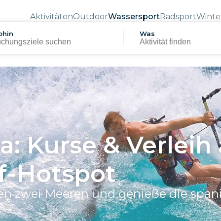
Aktivitäten
Outdoor
Wassersport
Radsport
Winte
hin
Was
fa: Kurse & Verlei
f-Hotspot
en zwei Meeren und genieße die span