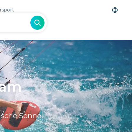
rsport
h am
ische Sonne!