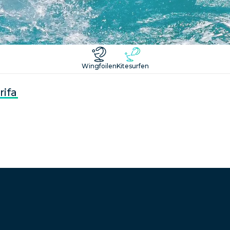
Wingfoilen
Kitesurfen
rifa