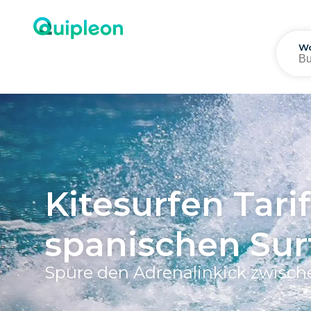
Wo
Kitesurfen Tari
spanischen Sur
Spüre den Adrenalinkick zwisch