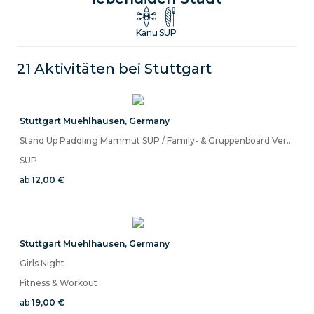
Genieße tolle Sporttouren, Kurse und Ausrüstungsverleih
Kanu
SUP
21 Aktivitäten bei
Stuttgart
Stuttgart Muehlhausen
,
Germany
Stand Up Paddling Mammut SUP / Family- & Gruppenboard Verleih
SUP
ab
12,00 €
Stuttgart Muehlhausen
,
Germany
Girls Night
Fitness & Workout
ab
19,00 €