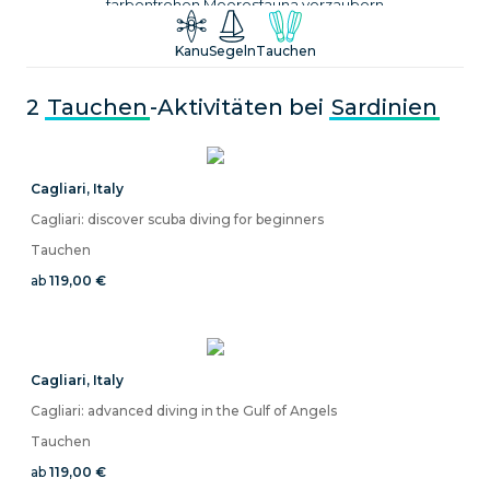
farbenfrohen Meeresfauna verzaubern
Kanu
Segeln
Tauchen
2
Tauchen
-Aktivitäten bei
Sardinien
Cagliari
,
Italy
Cagliari: discover scuba diving for beginners
Tauchen
ab
119,00 €
Cagliari
,
Italy
Cagliari: advanced diving in the Gulf of Angels
Tauchen
ab
119,00 €