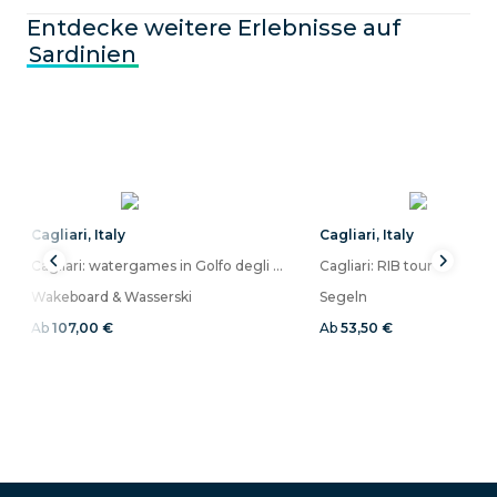
Entdecke weitere Erlebnisse auf
Sardinien
Cagliari
,
Italy
Cagliari
,
Italy
Cagliari: watergames in Golfo degli Angeli
Cagliari: RIB tour
Wakeboard & Wasserski
Segeln
Ab
107,00 €
Ab
53,50 €