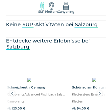
Lass dich vom alpinen Panorama beflügeln und spüre das
sanfte Wiegen des Wassers
SUP
Klettern
Canyoning
Keine
SUP
-Aktivitäten bei
Salzburg
Entdecke weitere Erlebnisse bei
Salzburg
Schneizlreuth
,
Germany
Schönau am Königssee
,
Canyoning Advanced Fischbach Salzburg
Klettersteig Einsteiger Ku
Canyoning
Klettern
Ab
125,00 €
Ab
94,00 €