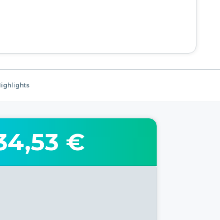
ighlights
34,53 €