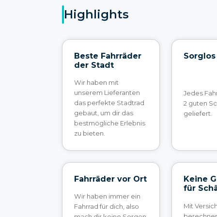
Highlights
Beste Fahrräder
Sorglos
der Stadt
Wir haben mit
unserem Lieferanten
Jedes Fahr
das perfekte Stadtrad
2 guten S
gebaut, um dir das
geliefert.
bestmögliche Erlebnis
zu bieten.
Fahrräder vor Ort
Keine 
für Sch
Wir haben immer ein
Mit Versi
Fahrrad für dich, also
berechnen 
mach dir keine Sorgen,