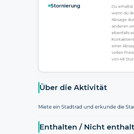
Stornierung
Du erhältst
wenn du di
Absage dur
anderen un
ebenfalls e
Kontaktier
einer Absa
vollen Prei
von 48 Stun
Über die Aktivität
Miete ein Stadtrad und erkunde die St
Enthalten / Nicht enthal