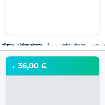
Allgemeine Informationen
Buchungsinformationen
Über die
36,00 €
ab