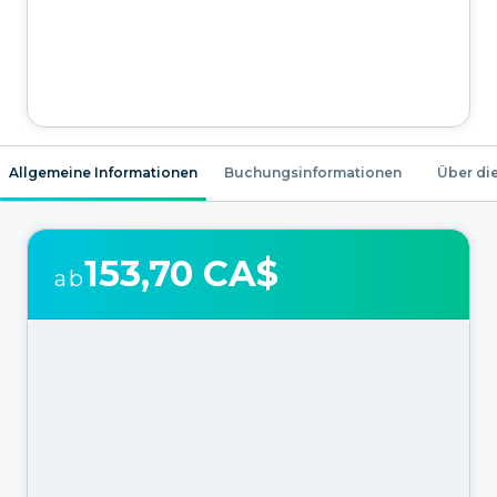
Allgemeine Informationen
Buchungsinformationen
Über die
153,70 CA$
ab