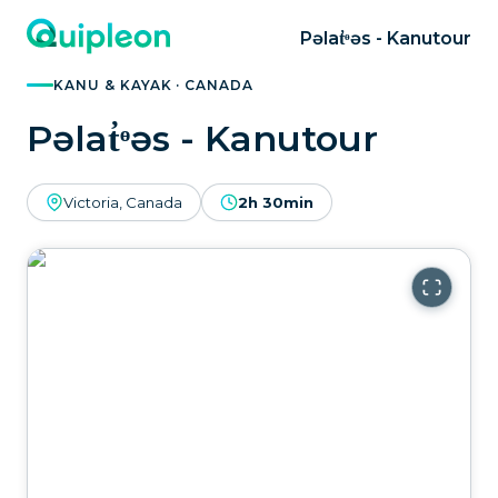
Pəlat̓ᶱəs - Kanutour
KANU & KAYAK · CANADA
Pəlat̓ᶱəs - Kanutour
Victoria, Canada
2h 30min