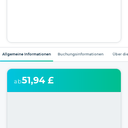
Allgemeine Informationen
Buchungsinformationen
Über die
51,94 £
ab