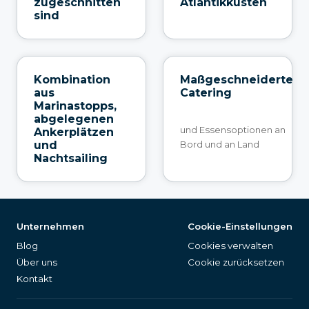
zugeschnitten
Atlantikküsten
sind
Kombination
Maßgeschneiderte
aus
Catering
Marinastopps,
abgelegenen
und Essensoptionen an
Ankerplätzen
und
Bord und an Land
Nachtsailing
Unternehmen
Cookie-Einstellungen
Blog
Cookies verwalten
Über uns
Cookie zurücksetzen
Kontakt