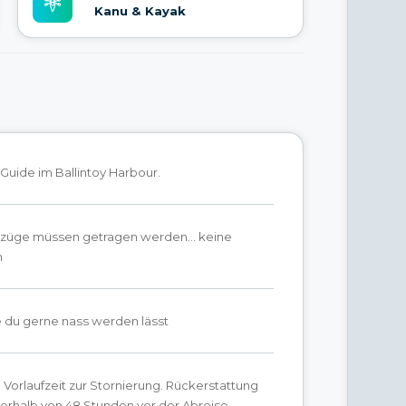
Kanu & Kayak
n Guide im Ballintoy Harbour.
züge müssen getragen werden… keine
n
e du gerne nass werden lässt
Vorlaufzeit zur Stornierung. Rückerstattung
erhalb von 48 Stunden vor der Abreise.