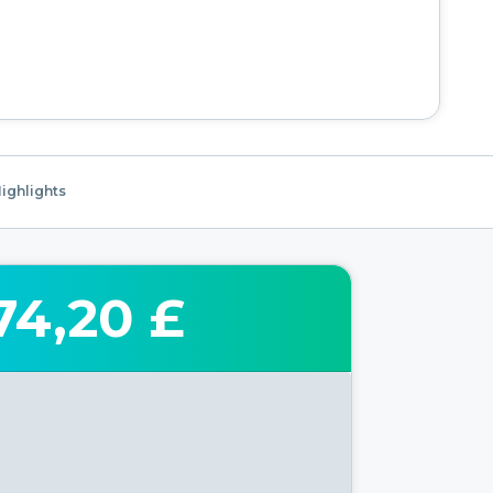
ighlights
74,20 £