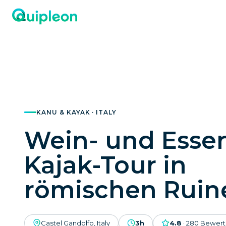
KANU & KAYAK · ITALY
Wein- und Esse
Kajak-Tour in
römischen Ruin
Castel Gandolfo, Italy
3h
4.8
·
280
Bewert