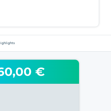
ighlights
60,00 €