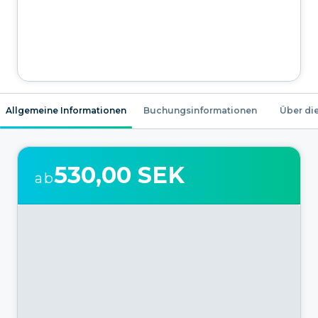
Allgemeine Informationen
Buchungsinformationen
Über die
530,00 SEK
ab