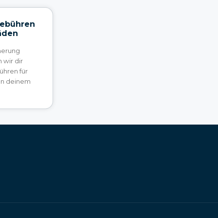
Gebühren
äden
cherung
wir dir
ühren für
an deinem