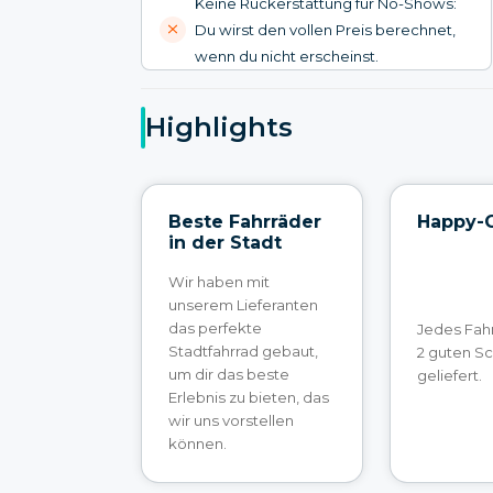
Keine Rückerstattung für No-Shows:
Du wirst den vollen Preis berechnet,
wenn du nicht erscheinst.
Highlights
Beste Fahrräder
Happy-
in der Stadt
Wir haben mit
unserem Lieferanten
das perfekte
Jedes Fahr
Stadtfahrrad gebaut,
2 guten S
um dir das beste
geliefert.
Erlebnis zu bieten, das
wir uns vorstellen
können.