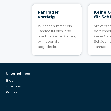
Fahrräder
Keine 
vorrätig
für Sch
Wir haben immer ein
Mit Versi
Fahrrad für dich, also
berechnen 
mach dir keine Sorgen,
keine Geb
wir haben dich
Schäden 
abgedeckt.
Fahrrad.
Unternehmen
Blog
Über uns
Kontakt