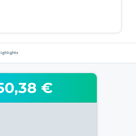
ighlights
50,38 €