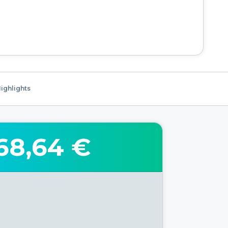
ighlights
68,64 €