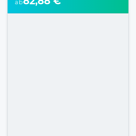
82,88 €
ab