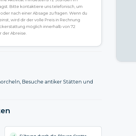
gst. Bitte kontaktiere uns telefonisch, um
oder nach einer Absage zu fragen. Wenn du
einst, wird dir der volle Preis in Rechnung
ückerstattung möglich innerhalb von 72
 der Abreise.
orcheln, Besuche antiker Stätten und
ten
Führung durch die Blauen Grotte