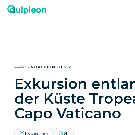
SCHNORCHELN · ITALY
Exkursion entla
der Küste Trope
Capo Vaticano
Tropea, Italy
3h