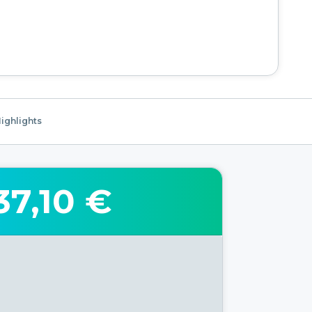
ighlights
37,10 €