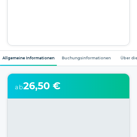
Allgemeine Informationen
Buchungsinformationen
Über die
26,50 €
ab