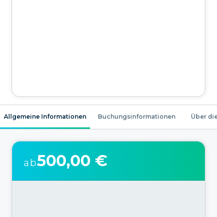
Allgemeine Informationen
Buchungsinformationen
Über die
500,00 €
ab