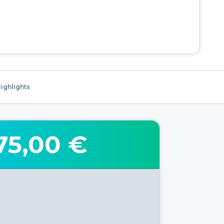
ighlights
75,00 €