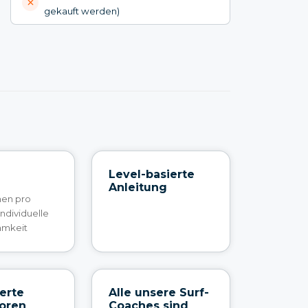
gekauft werden)
Level-basierte
Anleitung
nen pro
individuelle
amkeit
ierte
Alle unsere Surf-
toren
Coaches sind