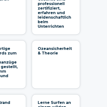
professionell
zertifiziert,
erfahren und
leidenschaftlich
beim
Unterrichten
rtige
Ozeansicherheit
ards zum
& Theorie
nanzüge
gestellt,
omm
 und
Strand
Lerne Surfen an