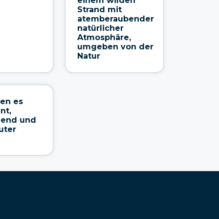
einem wilden
Strand mit
atemberaubender
natürlicher
Atmosphäre,
umgeben von der
Natur
ten es
nt,
gend und
uter