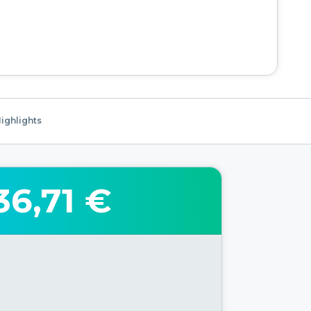
ighlights
36,71 €