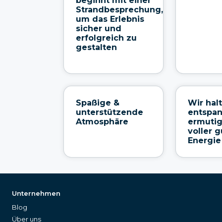
beginnt mit einer
Strandbesprechung,
um das Erlebnis
sicher und
erfolgreich zu
gestalten
Spaßige &
Wir hal
unterstützende
entspan
Atmosphäre
ermuti
voller g
Energie
Unternehmen
Blog
Über uns