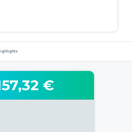
ighlights
157,32 €