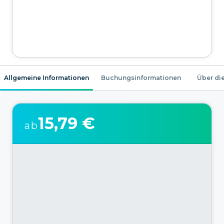
Allgemeine Informationen
Buchungsinformationen
Über die
15,79 €
ab