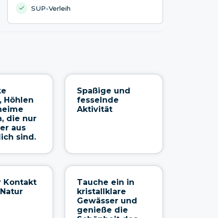
SUP-Verleih
ke
Spaßige und
, Höhlen
fesselnde
heime
Aktivität
, die nur
er aus
ich sind.
r Kontakt
Tauche ein in
 Natur
kristallklare
Gewässer und
genieße die