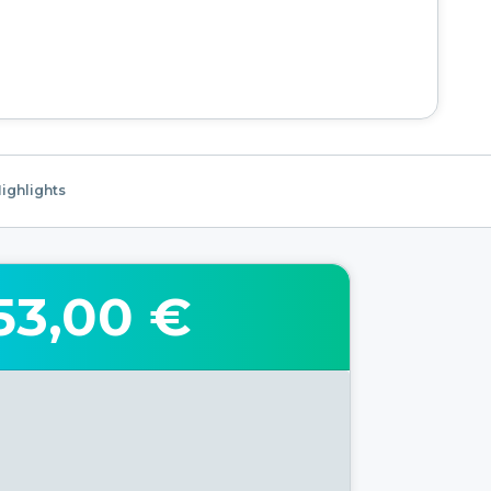
ighlights
53,00 €