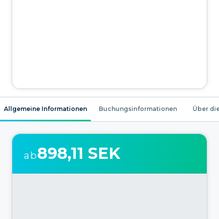
Allgemeine Informationen
Buchungsinformationen
Über die
898,11 SEK
ab