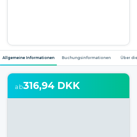
Allgemeine Informationen
Buchungsinformationen
Über die
316,94 DKK
ab