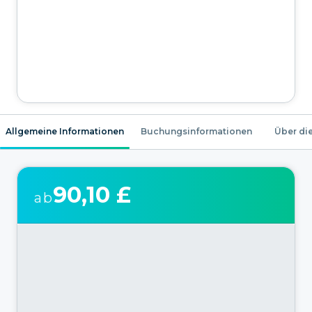
Allgemeine Informationen
Buchungsinformationen
Über die
90,10 £
ab