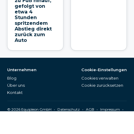
zu Fuß hinauf,
gefolgt von
etwa 4
Stunden
spritzendem
Abstieg direkt
zurück zum
Auto
Unternehmen
Cookie-Einstellungen
Blog
Cookies verwalten
Über uns
Cookie zurücksetzen
Kontakt
©
2026
Equipleon GmbH
•
•
•
•
Datenschutz
AGB
Impressum
Seitenverzeichnis
Deutsch (DE)