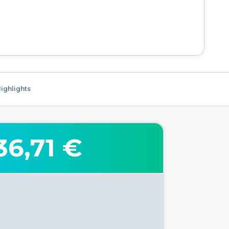
ighlights
36,71 €