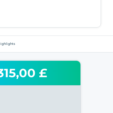
ighlights
315,00 £