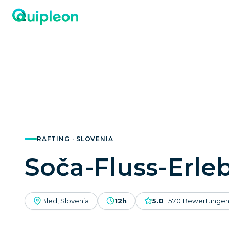
RAFTING · SLOVENIA
Soča-Fluss-Erle
Bled, Slovenia
12h
5.0
·
570
Bewertunge