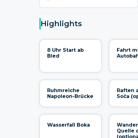
Highlights
8 Uhr Start ab
Fahrt m
Bled
Autoba
Ruhmreiche
Raften 
Napoleon-Brücke
Soča (o
Wasserfall Boka
Wander
Quelle 
(optiona