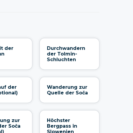
it der
Durchwandern
hn
der Tolmin-
Schluchten
auf der
Wanderung zur
ptional)
Quelle der Soča
ung zur
Höchster
der Soča
Bergpass in
l)
Slowenien