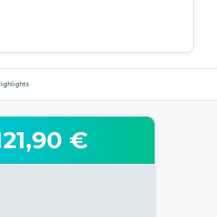
ighlights
121,90 €