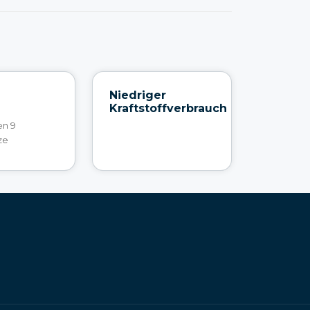
Niedriger
Kraftstoffverbrauch
en 9
ze