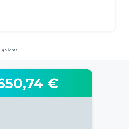
ighlights
650,74 €