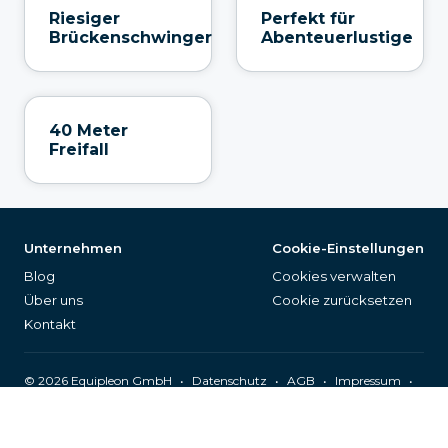
Riesiger
Perfekt für
Brückenschwinger
Abenteuerlustige
40 Meter
Freifall
Unternehmen
Cookie-Einstellungen
Blog
Cookies verwalten
Über uns
Cookie zurücksetzen
Kontakt
©
2026
Equipleon GmbH
•
•
•
•
Datenschutz
AGB
Impressum
Seitenverzeichnis
Deutsch (DE)