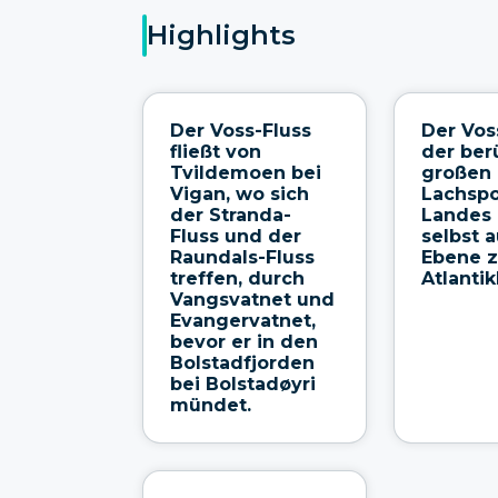
Highlights
Der Voss-Fluss
Der Vos
fließt von
der be
Tvildemoen bei
großen
Vigan, wo sich
Lachspo
der Stranda-
Landes 
Fluss und der
selbst a
Raundals-Fluss
Ebene z
treffen, durch
Atlanti
Vangsvatnet und
Evangervatnet,
bevor er in den
Bolstadfjorden
bei Bolstadøyri
mündet.