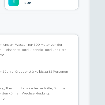
SUP
en uns am Wasser, nur 300 Meter von der
, Fleischer’s Hotel, Scandic Hotel und Park
rnt.
r 5 Jahre, Gruppenstärke bis zu 35 Personen
ng, Thermounterwäsche bei Kälte, Schuhe,
erden können, Wechselkleidung,
eme