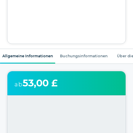
Allgemeine Informationen
Buchungsinformationen
Über die
53,00 £
ab