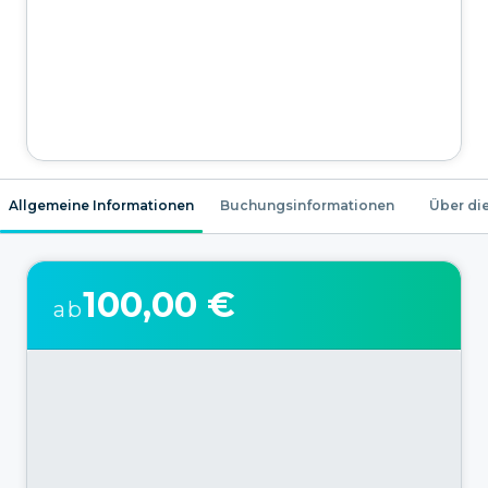
Allgemeine Informationen
Buchungsinformationen
Über die
100,00 €
ab