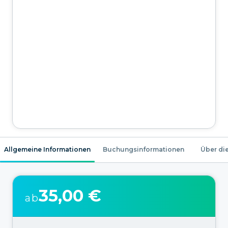
Allgemeine Informationen
Buchungsinformationen
Über die
35,00 €
ab