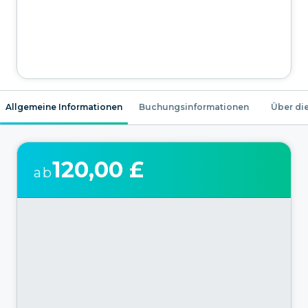
Allgemeine Informationen
Buchungsinformationen
Über die
120,00 £
ab