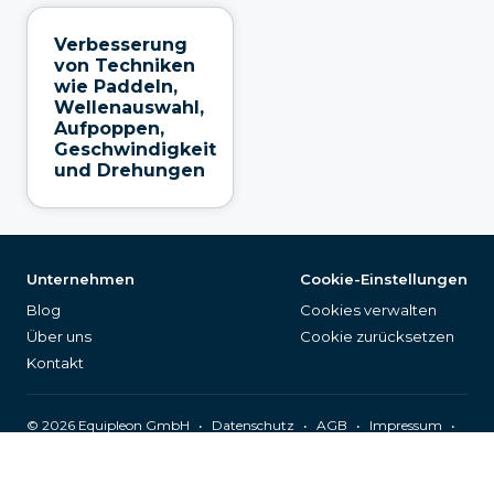
Verbesserung
von Techniken
wie Paddeln,
Wellenauswahl,
Aufpoppen,
Geschwindigkeit
und Drehungen
Unternehmen
Cookie-Einstellungen
Blog
Cookies verwalten
Über uns
Cookie zurücksetzen
Kontakt
©
2026
Equipleon GmbH
•
•
•
•
Datenschutz
AGB
Impressum
Seitenverzeichnis
Deutsch (DE)