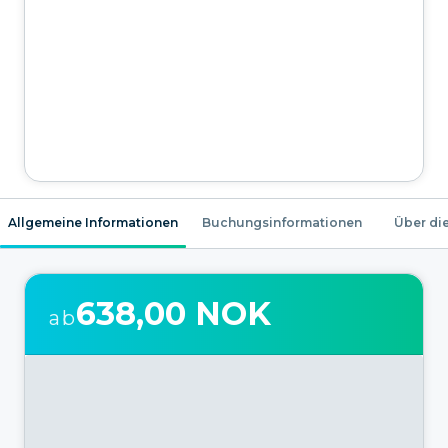
Allgemeine Informationen
Buchungsinformationen
Über die
638,00 NOK
ab