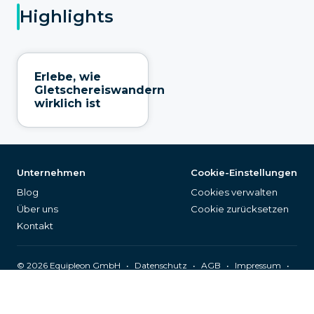
Highlights
Erlebe, wie
Gletschereiswandern
wirklich ist
Unternehmen
Cookie-Einstellungen
Blog
Cookies verwalten
Über uns
Cookie zurücksetzen
Kontakt
©
2026
Equipleon GmbH
•
•
•
•
Datenschutz
AGB
Impressum
Seitenverzeichnis
Deutsch (DE)