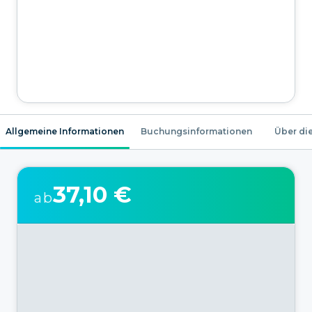
Allgemeine Informationen
Buchungsinformationen
Über die
37,10 €
ab