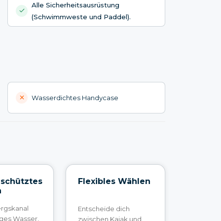
Alle Sicherheitsausrüstung
(Schwimmweste und Paddel).
Wasserdichtes Handycase
schütztes
Flexibles Wählen
n
ergskanal
Entscheide dich
iges Wasser,
zwischen Kajak und