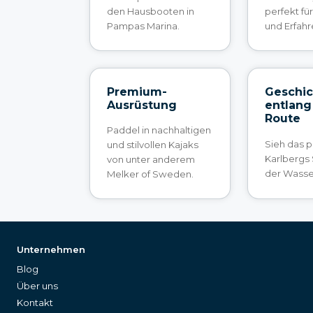
den Hausbooten in
perfekt fü
Pampas Marina.
und Erfahr
Premium-
Geschic
Ausrüstung
entlang
Route
Paddel in nachhaltigen
Sieh das p
und stilvollen Kajaks
Karlbergs
von unter anderem
der Wasser
Melker of Sweden.
Unternehmen
Blog
Über uns
Kontakt