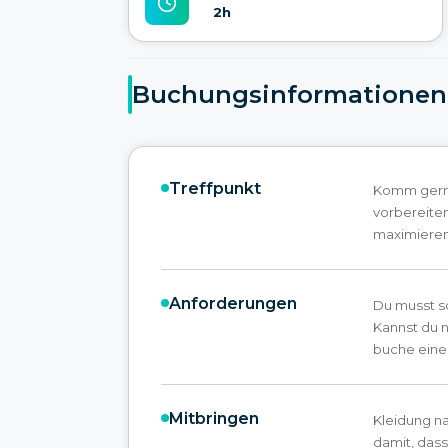
2h
Buchungsinformationen
Treffpunkt
Komm gerne 
vorbereite
maximieren
Anforderungen
Du musst s
Kannst du 
buche eine 
Mitbringen
Kleidung n
damit, dass