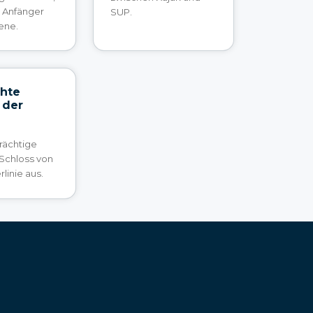
r Anfänger
SUP.
ene.
hte
 der
rächtige
 Schloss von
linie aus.