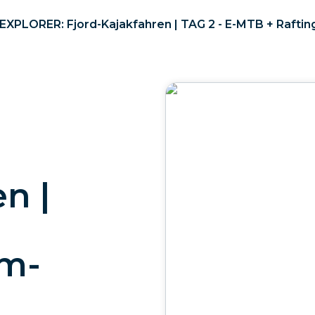
EXPLORER: Fjord-Kajakfahren | TAG 2 - E-MTB + Rafti
n |
um-