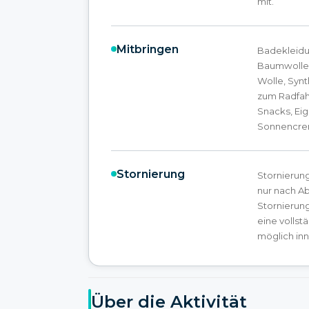
mit.
Mitbringen
Badekleidu
Baumwolle)
Wolle, Syn
zum Radfah
Snacks, Ei
Sonnencre
Stornierung
Stornierun
nur nach Ab
Stornierung
eine vollst
möglich inn
Über die Aktivität