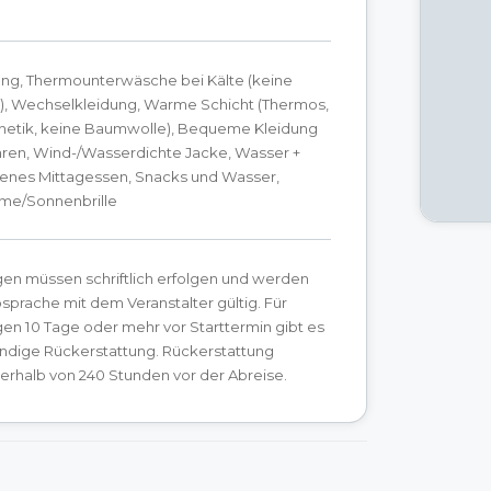
ng, Thermounterwäsche bei Kälte (keine
, Wechselkleidung, Warme Schicht (Thermos,
thetik, keine Baumwolle), Bequeme Kleidung
ren, Wind-/Wasserdichte Jacke, Wasser +
genes Mittagessen, Snacks und Wasser,
me/Sonnenbrille
gen müssen schriftlich erfolgen und werden
sprache mit dem Veranstalter gültig. Für
en 10 Tage oder mehr vor Starttermin gibt es
ändige Rückerstattung. Rückerstattung
erhalb von 240 Stunden vor der Abreise.