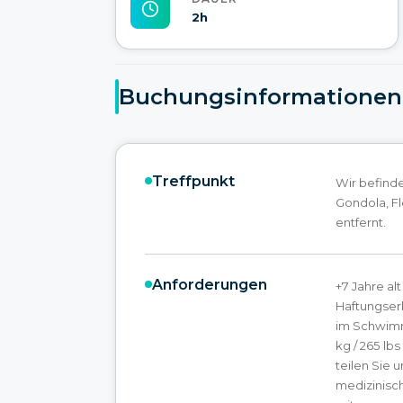
2h
Buchungsinformationen
Treffpunkt
Wir befind
Gondola, Fl
entfernt.
Anforderungen
+7 Jahre al
Haftungserk
im Schwimm
kg / 265 lb
teilen Sie 
medizinisc